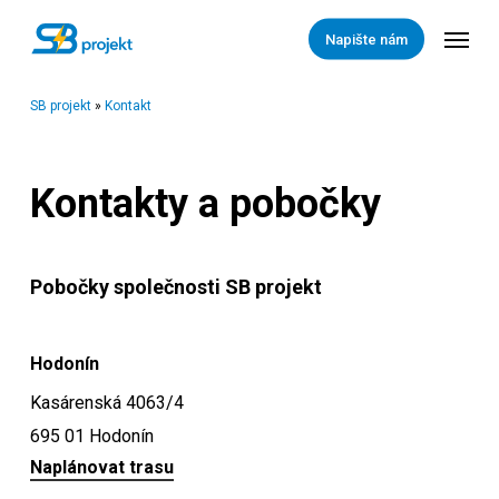
Skip
Menu
Napište nám
to
main
SB projekt
»
Kontakt
content
Kontakty a pobočky
Pobočky společnosti SB projekt
Hodonín
Kasárenská 4063/4
695 01 Hodonín
Naplánovat trasu