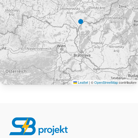
Leaflet
|
©
OpenStreetMap
contributors