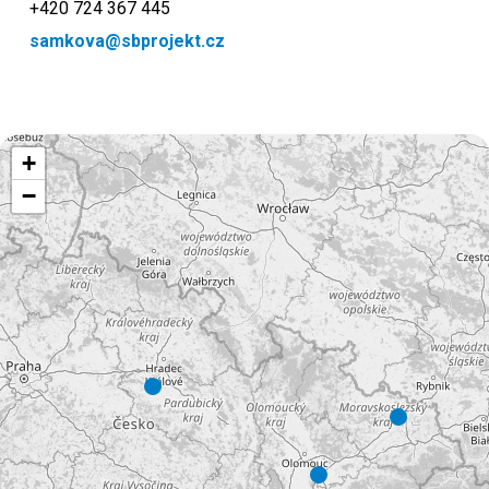
+420 724 367 445
samkova@sbprojekt.cz
+
−